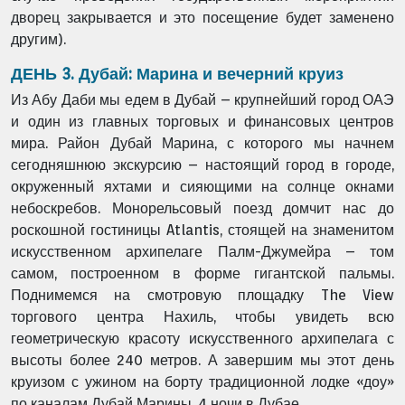
дворец закрывается и это посещение будет заменено
другим).
ДЕНЬ 3. Дубай: Марина и вечерний круиз
Из Абу Даби мы едем в Дубай – крупнейший город ОАЭ
и один из главных торговых и финансовых центров
мира. Район Дубай Марина, с которого мы начнем
сегодняшнюю экскурсию – настоящий город в городе,
окруженный яхтами и сияющими на солнце окнами
небоскребов. Монорельсовый поезд домчит нас до
роскошной гостиницы Atlantis, стоящей на знаменитом
искусственном архипелаге Палм-Джумейра – том
самом, построенном в форме гигантской пальмы.
Поднимемся на смотровую площадку The View
торгового центра Нахиль, чтобы увидеть всю
геометрическую красоту искусственного архипелага с
высоты более 240 метров. А завершим мы этот день
круизом с ужином на борту традиционной лодке «доу»
по каналам Дубай Марины. 4 ночи в Дубае.