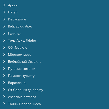
Аркия
Натур
Иерусалим
Кейсария, Акко
Галилея
Тель Авив, Яффо
Об Израиле
Мёртвом море
Библейский Израиль
Путевые заметки
Памятка туристу
Барселона
От Салоник до Корфу
Азорские острова
Тайны Пелопоннеса