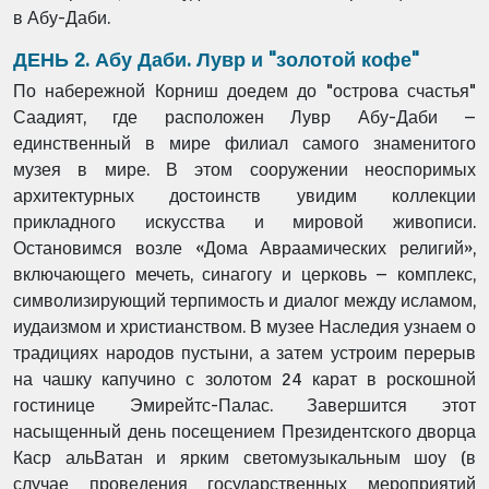
в Абу-Даби.
ДЕНЬ 2. Абу Даби. Лувр и "золотой кофе"
По набережной Корниш доедем до "острова счастья"
Саадият, где расположен Лувр Абу-Даби –
единственный в мире филиал самого знаменитого
музея в мире. В этом сооружении неоспоримых
архитектурных достоинств увидим коллекции
прикладного искусства и мировой живописи.
Остановимся возле «Дома Авраамических религий»,
включающего мечеть, синагогу и церковь – комплекс,
символизирующий терпимость и диалог между исламом,
иудаизмом и христианством. В музее Наследия узнаем о
традициях народов пустыни, а затем устроим перерыв
на чашку капучино с золотом 24 карат в роскошной
гостинице Эмирейтс-Палас. Завершится этот
насыщенный день посещением Президентского дворца
Каср альВатан и ярким светомузыкальным шоу (в
случае проведения государственных мероприятий