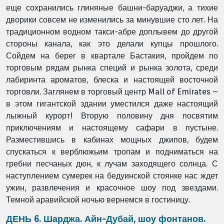
еще сохранились глиняные башни-баруаджи, а тихие
дворики совсем не изменились за минувшие сто лет. На
традиционном водном такси-абре доплывем до другой
стороны канала, как это делали купцы прошлого.
Сойдем на берег в квартале Бастакия, пройдем по
торговым рядам рынка специй и рынка золота, среди
лабиринта ароматов, блеска и настоящей восточной
торговли. Заглянем в торговый центр Mall of Emirates –
в этом гигантской здании уместился даже настоящий
лыжный курорт! Вторую половину дня посвятим
приключениям и настоящему сафари в пустыне.
Разместившись в кабинах мощных джипов, будем
спускаться к верблюжьим тропам и подниматься на
гребни песчаных дюн, к лучам заходящего солнца. С
наступлением сумерек на бедуинской стоянке нас ждет
ужин, развлечения и красочное шоу под звездами.
Темной аравийской ночью вернемся в гостиницу.
ДЕНЬ 6. Шарджа. Айн-Дубай, шоу фонтанов.