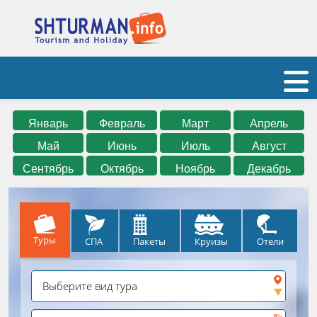
Январь
Февраль
Март
Апрель
Май
Июнь
Июль
Август
Сентябрь
Октябрь
Ноябрь
Декабрь
Туры
СПА
Круизы
Отели
Пакеты