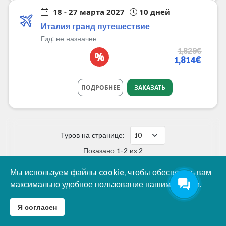
18 - 27 марта 2027
10 дней
Италия гранд путешествие
Гид:
не назначен
1,829€
%
1,814€
ПОДРОБНЕЕ
ЗАКАЗАТЬ
Туров на странице:
Показано 1-2 из 2
Мы используем файлы cookie, чтобы обеспечить вам
Мы используем файлы cookie, чтобы обеспечить вам
♿
Перейти на страницу
максимально удобное пользование нашим сайтом.
максимально удобное пользование нашим сайтом.
Я согласен
Я согласен