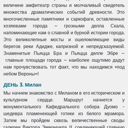
величине амфитеатр страны и молчаливый
свидетель
множества драматических событий древности. Это
многочисленные памятники и
саркофаги, оставленные
хозяевами города – грозными делла Скала,
напоминающие нам о
славной и бурной истории города.
Это великолепные мосты и ошеломляющие виды
берегов
реки Адидже, капризной и непредсказуемой.
Знаменитые Пьяцца Бра и Пьяцца делле Эбре –
главные площади города – наиболее ощутимо дадут
нам прочувствовать тот факт, что мы
находимся «под
небом Вероны»!
ДЕНЬ 3. Милан
Мы начнем знакомство с Миланом в его историческом и
культурном сердце. Маршрут
начнется у
монументального Кафедрального собора Дуомо -
шедевра пламенеющей готики
из белого мрамора.
Затем мы пройдем сквозь величественные своды
галереи Виктора
Эммануила II, соединяющей главную