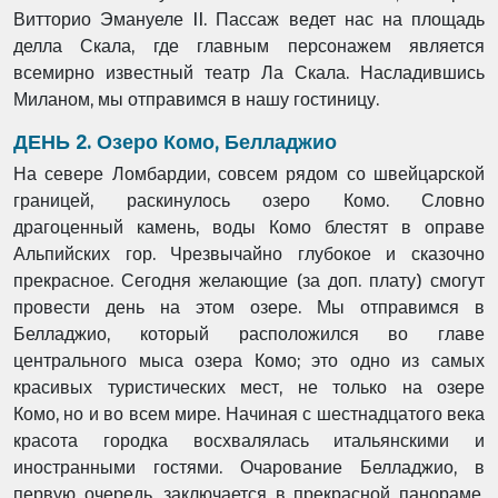
Витторио Эмануеле II. Пассаж ведет нас на
площадь
делла Скала, где главным персонажем является
всемирно известный театр Ла
Скала. Насладившись
Миланом, мы отправимся в нашу гостиницу.
ДЕНЬ 2. Озеро Комо, Белладжио
На севере Ломбардии, совсем рядом со швейцарской
границей, раскинулось озеро Комо.
Словно
драгоценный камень, воды Комо блестят в оправе
Альпийских гор. Чрезвычайно
глубокое и сказочно
прекрасное. Сегодня желающие (за доп. плату) смогут
провести день на
этом озере. Мы отправимся в
Белладжио, который расположился во главе
центрального
мыса озера Комо; это одно из самых
красивых туристических мест, не только на озере
Комо,
но и во всем мире. Начиная с шестнадцатого века
красота городка восхвалялась
итальянскими и
иностранными гостями. Очарование Белладжио, в
первую очередь,
заключается в прекрасной панораме,