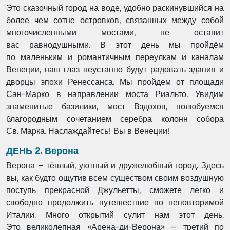
Это сказочный город на воде, удобно раскинувшийся на
более чем
сотне островков, связанных между собой
многочисленными мостами, не оставит
вас
равнодушными. В этот день мы пройдём
по маленьким и романтичным переулкам
и каналам
Венеции, наш глаз неустанно будут радовать здания и
дворцы эпохи Ренессанса.
Мы пройдем от площади
Сан-Марко в направлении моста Риальто. Увидим
знаменитые
базилики, мост Вздохов, полюбуемся
благородным сочетанием серебра колонн собора
Св.
Марка. Наслаждайтесь! Вы в Венеции!
ДЕНЬ 2. Верона
Верона – тёплый, уютный и дружелюбный город. Здесь
вы, как будто ощутив всем существом
своим воздушную
поступь прекрасной Джульетты, сможете легко и
свободно продолжить
путешествие по неповторимой
Италии. Много открытий сулит нам этот день.
Это
великолепная «Арена-ди-Верона» – третий по