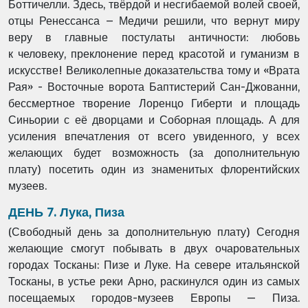
Боттичелли. Здесь, твёрдой и несгибаемой волей своей,
отцы Ренессанса – Медичи решили, что вернут миру
веру в главные постулаты античности: любовь
к человеку, преклонение перед красотой и гуманизм в
искусстве! Великолепные доказательства тому и «Врата
Рая» - Восточные ворота Баптистерий Сан-Джованни,
бессмертное творение Лоренцо Гиберти и площадь
Синьории с её дворцами и Соборная площадь. А для
усиления впечатления от всего увиденного, у всех
желающих будет возможность (за дополнительную
плату) посетить один из знаменитых флорентийских
музеев.
ДЕНЬ 7. Лука, Пиза
(Свободный день за дополнительную плату)
Сегодня
желающие смогут побывать в двух очаровательных
городах Тосканы: Пизе и Луке.
На севере итальянской
Тосканы, в устье реки Арно, раскинулся один из самых
посещаемых
городов-музеев Европы — Пиза.