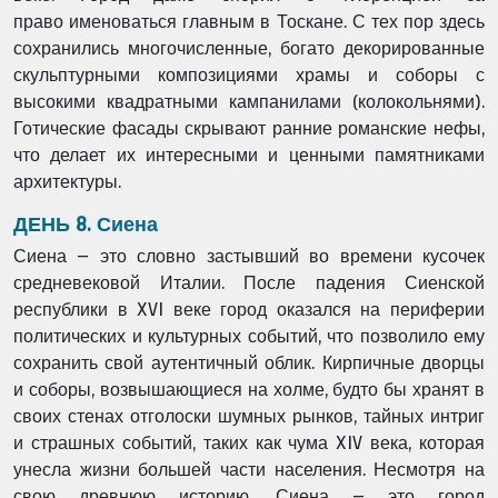
право
именоваться главным в Тоскане. С тех пор здесь
сохранились многочисленные, богато
декорированные
скульптурными композициями храмы и соборы с
высокими квадратными
кампанилами (колокольнями).
Готические фасады скрывают ранние романские нефы,
что
делает их интересными и ценными памятниками
архитектуры.
ДЕНЬ 8. Сиена
Сиена – это словно застывший во времени кусочек
средневековой Италии. После падения
Сиенской
республики в XVI веке город оказался на периферии
политических и культурных
событий, что позволило ему
сохранить свой аутентичный облик. Кирпичные дворцы
и
соборы, возвышающиеся на холме, будто бы хранят в
своих стенах отголоски шумных
рынков, тайных интриг
и страшных событий, таких как чума XIV века, которая
унесла жизни
большей части населения. Несмотря на
свою древнюю историю, Сиена – это город