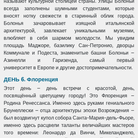
называют
культурной столицей страны. Улицы Болоньи
всегда заполнены шумными студентами,
которые
вносят нотку свежести в старинный облик города.
Болонья зачаровывает изящной
итальянской
архитектурой, завлекает уникальными музеями,
влюбляет в себя шармом
молодости. Мы увидим
площадь Маджоре, базилику Сан-Петронио, дворцы
Коммунале
и Подеста, знаменитые башни Болоньи –
Азинелли и Гаризенда, самый первый
университет
в Европе и другие достопримечательности.
ДЕНЬ 6. Флоренция
Этот день – день встречи с красотой, день,
посвящённый цветущему городу! Это Флоренция –
Родина Ренессанса. Именно здесь руками гениального
Брунеллески – отца архитектуры эпохи Возрождения –
был воздвигнут купол собора Санта-Мария-дель-Фьоре,
именно здесь расцвели таланты величайших мастеров
того времени: Леонардо да Винчи, Микеланджело,