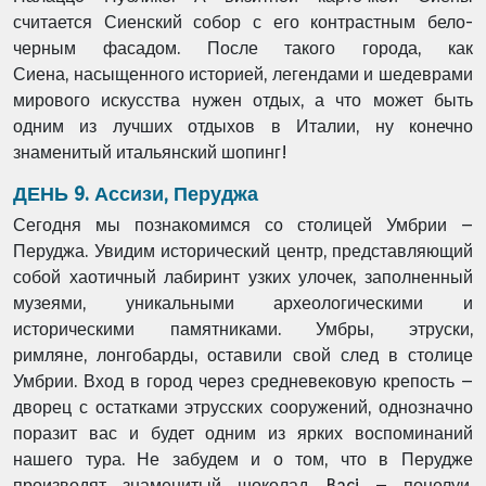
считается
Сиенский собор с его контрастным бело-
черным фасадом. После такого города, как
Сиена,
насыщенного историей, легендами и шедеврами
мирового искусства нужен отдых, а что
может быть
одним из лучших отдыхов в Италии, ну конечно
знаменитый итальянский
шопинг!
ДЕНЬ 9. Ассизи, Перуджа
Сегодня мы познакомимся со столицей Умбрии –
Перуджа. Увидим исторический центр,
представляющий
собой хаотичный лабиринт узких улочек, заполненный
музеями,
уникальными археологическими и
историческими памятниками. Умбры, этруски,
римляне,
лонгобарды, оставили свой след в столице
Умбрии. Вход в город через средневековую
крепость –
дворец с остатками этрусских сооружений, однозначно
поразит вас и будет одним
из ярких воспоминаний
нашего тура. Не забудем и о том, что в Перудже
производят
знаменитый шоколад Baci – поцелуи,