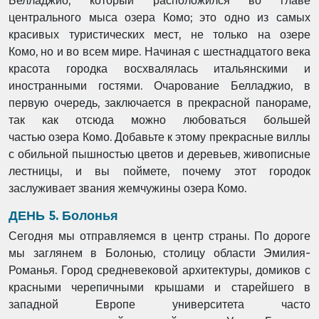
Белладжио, который расположился во главе
центрального
мыса озера Комо; это одно из самых
красивых туристических мест, не только на озере
Комо,
но и во всем мире. Начиная с шестнадцатого века
красота городка восхвалялась
итальянскими и
иностранными гостями. Очарование Белладжио, в
первую очередь,
заключается в прекрасной панораме,
так как отсюда можно любоваться большей
частью
озера Комо. Добавьте к этому прекрасные виллы
с обильной пышностью цветов и деревьев,
живописные
лестницы, и вы поймете, почему этот городок
заслуживает звания жемчужины
озера Комо.
ДЕНЬ 5. Болонья
Сегодня мы отправляемся в центр страны. По дороге
мы заглянем в Болонью, столицу
области Эмилия-
Романья. Город средневековой архитектуры, домиков с
красными
черепичными крышами и старейшего в
западной Европе университета часто