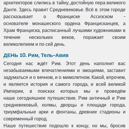
архитекторов слились в тайну, достойную пера великого
Данте. Здесь
правит Средневековье. Всё в этом городе
рассказывает о Франциске Ассизском -
основателе
монашеского ордена Францисканцев, а
Храм Франциска, расписанный лучшими
художниками в
течение нескольких веков, поражает своим
великолепием и по сей день.
ДЕНЬ 10. Рим, Тель-Авив
Сегодня нас ждёт Рим. Этот день наполнит вас
незабываемыми впечатлениями и эмоциями,
заставит
задуматься и о вечном, и о мимолетном. Какой, впрочем,
и является история и
самого города, и всей великой
Империи, в поисках которых мы и проведём
наше
сегодняшнее путешествие. Рим античный и Рим
средневековый, холмы, дворцы и площади
города,
триумфальные арки и фонтаны, древние стадионы и
современный город.
Наше путешествие подошло к концу, но мы, бросив