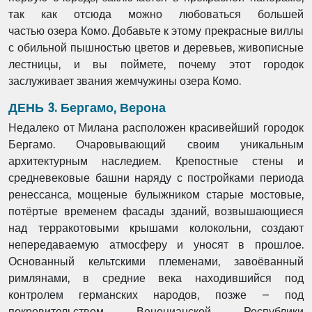
так как отсюда можно любоваться большей
частью
озера Комо. Добавьте к этому прекрасные виллы
с обильной пышностью цветов и деревьев,
живописные
лестницы, и вы поймете, почему этот городок
заслуживает звания жемчужины
озера Комо.
ДЕНЬ 3. Бергамо, Верона
Недалеко от Милана расположен красивейший городок
Бергамо. Очаровывающий своим
уникальным
архитектурным наследием. Крепостные стены и
средневековые башни наряду с
постройками периода
ренессанса, мощеные булыжником старые мостовые,
потёртые
временем фасады зданий, возвышающиеся
над терракотовыми крышами колокольни,
создают
непередаваемую атмосферу и уносят в прошлое.
Основанный кельтскими
племенами, завоёванный
римлянами, в средние века находившийся под
контролем
германских народов, позже – под
покровительством Венецианской Республики