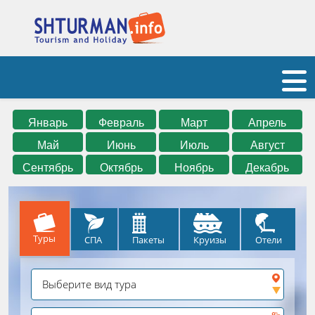
Январь
Февраль
Март
Апрель
Май
Июнь
Июль
Август
Сентябрь
Октябрь
Ноябрь
Декабрь
Туры
СПА
Круизы
Отели
Пакеты