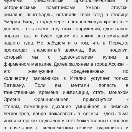
музеями,
уникальными археологическими и
историческими памятниками. Умбры, этруски,
римляне,
лонгобарды, оставили свой след в столице
Умбрии. Вход в город через средневековую
крепость –
дворец с остатками этрусских сооружений, однозначно
поразит вас и будет одним
из ярких воспоминаний
нашего тура. Не забудем и о том, что в Перудже
производят
знаменитый шоколад Baci – поцелуи,
который мы с удовольствием купим в
фирменном
магазине. Далее заглянем в город Ассизи –
это жемчужина средневековья, по
количеству
паломников в Италии уступает только
Ватикану. Если вы мечтали попасть в
таинственные
времена инквизиции, стать монахом
Ордена Францисканцев, прикоснуться к
стенам,
помнящим дыхание умбрийцев и римских
легионеров, добро пожаловать в Ассизи! Здесь
тьма
инквизиторских подвалов и свет божественных соборов
в сочетании с человеческим
гением художников и