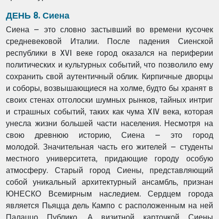
ДЕНЬ 8. Сиена
Сиена – это словно застывший во времени кусочек
средневековой Италии. После падения
Сиенской
республики в XVI веке город оказался на периферии
политических и культурных
событий, что позволило ему
сохранить свой аутентичный облик. Кирпичные дворцы
и
соборы, возвышающиеся на холме, будто бы хранят в
своих стенах отголоски шумных
рынков, тайных интриг
и страшных событий, таких как чума XIV века, которая
унесла жизни
большей части населения. Несмотря на
свою древнюю историю, Сиена – это город
молодой.
Значительная часть его жителей – студенты
местного университета, придающие городу
особую
атмосферу. Старый город Сиены, представляющий
собой уникальный архитектурный
ансамбль, признан
ЮНЕСКО Всемирным наследием. Сердцем города
является Пьяцца дель
Кампо с расположенным на ней
Палаццо Публико. А визитной карточкой Сиены