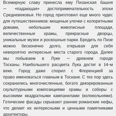
Всемирную славу принесла ему Пизанская башня
—
«падающая» достопримечательность эпохи
Средневековья. Но город приготовил еще много
чудес
для путешественников: мощеные улочки с колоритными
домами, небольшие
живописные площади,
величественные храмы, прекрасные дворцы,
уникальные музеи и
роскошные парки. Бродить по Пизе
можно бесконечно долго, открывая для себя
невероятно
интересные места старого города. Далее
мы побываем в Луке — древнем городе
Тосканы.
Наибольшего расцвета Лука достиг в 14-м
веке. Город даже спорил с Флоренцией за
право
именоваться главным в Тоскане. С тех пор здесь
сохранились многочисленные, богато
декорированные
скульптурными композициями храмы и соборы с
высокими квадратными
кампанилами (колокольнями).
Готические фасады скрывают ранние романские нефы,
что
делает их интересными и ценными памятниками
архитектуры.