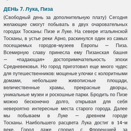
ДЕНЬ 7. Лука, Пиза
(Свободный день за дополнительную плату)
Сегодня
желающие смогут побывать в двух очаровательных
городах Тосканы: Пизе и Луке.
На севере итальянской
Тосканы, в устье реки Арно, раскинулся один из самых
посещаемых
городов-музеев Европы — Пиза.
Всемирную славу принесла ему Пизанская башня
—
«падающая» достопримечательность эпохи
Средневековья. Но город приготовил еще много
чудес
для путешественников: мощеные улочки с колоритными
домами, небольшие
живописные площади,
величественные храмы, прекрасные дворцы,
уникальные музеи и
роскошные парки. Бродить по Пизе
можно бесконечно долго, открывая для себя
невероятно
интересные места старого города. Далее
мы побываем в Луке — древнем городе
Тосканы.
Наибольшего расцвета Лука достиг в 14-м
веке. Город даже спорил с Флоренцией за