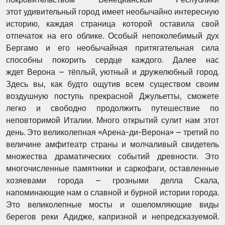
этот
удивительный город имеет необычайно интересную
историю, каждая страница которой
оставила свой
отпечаток на его облике. Особый непоколебимый дух
Бергамо и его
необычайная притягательная сила
способны покорить сердце каждого. Далее нас
ждет
Верона – тёплый, уютный и дружелюбный город.
Здесь вы, как будто ощутив всем существом
своим
воздушную поступь прекрасной Джульетты, сможете
легко и свободно продолжить
путешествие по
неповторимой Италии. Много открытий сулит нам этот
день. Это
великолепная «Арена-ди-Верона» – третий по
величине амфитеатр страны и молчаливый
свидетель
множества драматических событий древности. Это
многочисленные памятники и
саркофаги, оставленные
хозяевами города – грозными делла Скала,
напоминающие нам о
славной и бурной истории города.
Это великолепные мосты и ошеломляющие виды
берегов
реки Адидже, капризной и непредсказуемой.