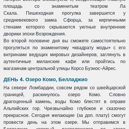
площадь со знаменитым театром Ла
Скала.
Пешеходная прогулка завершится у
средневекового замка Сфорца, за кирпичными
стенами
которого скрываются уютные внутренние
дворики эпохи Возрождения.
Во второй половине дня вы сможете самостоятельно
прогуляться по знаменитому «квадрату
моды» с его
витринами ведущих мировых дизайнеров, заглянуть в
аутентичные миланские
кафе или пройтись по
магазинам центральной улицы Корсо Буэнос-Айрес.
ДЕНЬ 4. Озеро Комо, Белладжио
На севере Ломбардии, совсем рядом со швейцарской
границей, раскинулось озеро Комо.
Словно
драгоценный камень, воды Комо блестят в оправе
Альпийских гор. Чрезвычайно
глубокое и сказочно
прекрасное. Сегодня желающие (за доп. плату) смогут
провести день на
этом озере. Мы отправимся в