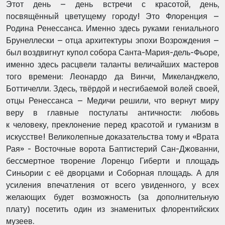
Этот день – день встречи с красотой, день,
посвящённый цветущему городу! Это Флоренция –
Родина Ренессанса. Именно здесь руками гениального
Брунеллески – отца архитектуры эпохи Возрождения –
был воздвигнут купол собора Санта-Мария-дель-Фьоре,
именно здесь расцвели таланты величайших мастеров
того времени: Леонардо да Винчи, Микеланджело,
Боттичелли. Здесь, твёрдой и несгибаемой волей своей,
отцы Ренессанса – Медичи решили, что вернут миру
веру в главные постулаты античности: любовь
к человеку, преклонение перед красотой и гуманизм в
искусстве! Великолепные доказательства тому и «Врата
Рая» - Восточные ворота Баптистерий Сан-Джованни,
бессмертное творение Лоренцо Гиберти и площадь
Синьории с её дворцами и Соборная площадь. А для
усиления впечатления от всего увиденного, у всех
желающих будет возможность (за дополнительную
плату) посетить один из знаменитых флорентийских
музеев.