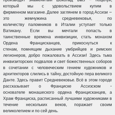
который мы с удовольствием купим в
фирменном
магазине. Далее заглянем в город Ассизи –
это жемчужина средневековья, по
количеству
паломников в Италии уступает только
Ватикану. Если вы мечтали попасть в
таинственные
времена инквизиции, стать монахом
Ордена Францисканцев, прикоснуться к
стенам,
помнящим дыхание умбрийцев и римских
легионеров, добро пожаловать в Ассизи! Здесь
тьма
инквизиторских подвалов и свет божественных соборов
в сочетании с человеческим
гением художников и
архитекторов слились в тайну, достойную пера великого
Данте. Здесь
правит Средневековье. Всё в этом городе
рассказывает о Франциске Ассизском -
основателе
монашеского ордена Францисканцев, а
Храм Франциска, расписанный лучшими
художниками в
течение нескольких веков, поражает своим
великолепием и по сей день.