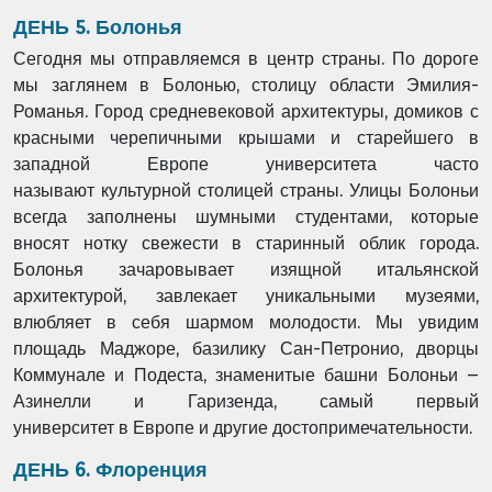
ДЕНЬ 5. Болонья
Сегодня мы отправляемся в центр страны. По дороге
мы заглянем в Болонью, столицу
области Эмилия-
Романья. Город средневековой архитектуры, домиков с
красными
черепичными крышами и старейшего в
западной Европе университета часто
называют
культурной столицей страны. Улицы Болоньи
всегда заполнены шумными студентами,
которые
вносят нотку свежести в старинный облик города.
Болонья зачаровывает изящной
итальянской
архитектурой, завлекает уникальными музеями,
влюбляет в себя шармом
молодости. Мы увидим
площадь Маджоре, базилику Сан-Петронио, дворцы
Коммунале
и Подеста, знаменитые башни Болоньи –
Азинелли и Гаризенда, самый первый
университет
в Европе и другие достопримечательности.
ДЕНЬ 6. Флоренция