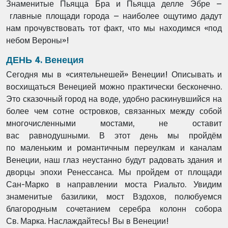
Знаменитые Пьяцца Бра и Пьяцца делле Эбре –
главные площади города – наиболее ощутимо дадут
нам прочувствовать тот факт, что мы
находимся «под
небом Вероны»!
ДЕНЬ 4. Венеция
Сегодня мы в «сиятельнешей» Венеции! Описывать и
восхищаться Венецией можно
практически бесконечно.
Это сказочный город на воде, удобно раскинувшийся на
более чем
сотне островков, связанных между собой
многочисленными мостами, не оставит
вас
равнодушными. В этот день мы пройдём
по маленьким и романтичным переулкам
и каналам
Венеции, наш глаз неустанно будут радовать здания и
дворцы эпохи Ренессанса.
Мы пройдем от площади
Сан-Марко в направлении моста Риальто. Увидим
знаменитые
базилики, мост Вздохов, полюбуемся
благородным сочетанием серебра колонн собора
Св.
Марка. Наслаждайтесь! Вы в Венеции!