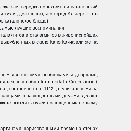
е жители, нередко переходят на каталонский
кухня, дело в том, что город Альгеро - это
ое каталонское блюдо).
с самые лучшие воспоминания.
сталактитов и сталагмитов в живописнейших
) вырубленных в скале Капо Качча или же на
нным дворянскими особняками и дворцами,
афедральный собор Immacolata Concezione (
, построенного в 1112г., с уникальными на
 улицами и разноцветными домами, делают
ожете посетить музей посвященный первому
картинами, нарисованными прямо на стенах