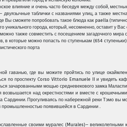
панское влияние и очень часто беседуя между собой, местны
– двуязычные таблички с названиями улиц, а также местная 
де Вы сможете попробовать такое блюда как paella (типичн
ого уникального города, который, несомненно, оставит у Ва
 можно также совместить с посещением загадочного мира 
, в которые можно попасть по ступенькам (654 ступеньки
ристического порта
чной гаванью, где вы можите пройтись по улице окаймле
ься по проспекту Corso Vittorio Emanuele II и увидеть к
ься зачарованными мощью средневекового замка Маласпина 
я возвышается над окрестностями и вместе с крошечными
та Сардинии. Прогуливаясь по набережной реки Тэмо вы м
ой промышленностью появившейся в Сардинии .
ославленные своими муралес (Murales)– великолепными 