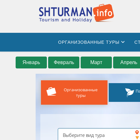
ОРГАНИЗОВАННЫЕ ТУРЫ
С
Январь
Февраль
Март
Апрель
Организованные
П
туры