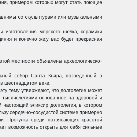
ния, примером которых могут стать поющие
авнимы со скульптурами или музыкальными
ы изготовления морского шелка, керамики
диния и конечно же,у вас будет прекрасная
этой местности объявлены археологическо-
льный собор Санта Кьяра, возведенный в
 в шестнадцатом веке.
 эту тему утверждают, что долголетие может
е, тысячелетиями основанное на здоровой и
й настоящий эликсир долголетия, в котором
ользу сердечно-сосудистой системе примерно
ии. Прогулка среди потрясающих красотой
дает возможность открыть для себя сильные