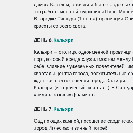
домов. Картины, о жизни и быте сардов, их
это работы местной художницы Пины Монне 
В городке Тиннура (Tinnura) провинции Ори
красоты со всего света.
ДЕНЬ 6.
Кальяри
Кальяри – столица одноименной провинции
порт, который всегда служил мостом между 
себе влияние чужеземных повелителей, и
кварталы центра города, восхитительные с
ждет Вас при посещении города Кальяри.
Кальяри (исторический квартал ) + Санту
увидить розовых фламинго.
ДЕНЬ 7.
Кальяри
Сад поющих камней, посещение сардинских р
,город Иглесиас и винный погреб