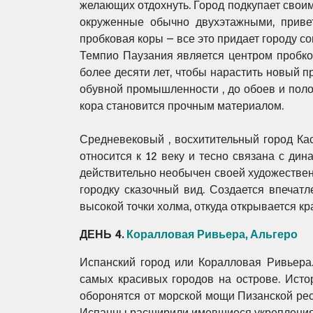
желающих отдохнуть. Город подкупает своим
окруженные обычно двухэтажными, приве
пробковая коры – все это придает городу со
Темпио Паузания является центром пробков
более десяти лет, чтобы нарастить новый п
обувной промышленности , до обоев и полов
кора становится прочным материалом.
Средневековый , восхитительный город Кас
относится к 12 веку и тесно связана с ди
действительно необычен своей художестве
городку сказочный вид. Создается впечат
высокой точки холма, откуда открывается к
ДЕНЬ 4.
Коралловая Ривьера, Альгеро
Испанский город или Коралловая Ривьера
самых красивых городов на острове. Истор
оборонятся от морской мощи Пизанской рес
Испанцы расширили имевшиеся укрепления 