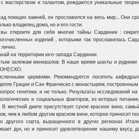
с мастерством и талантом, рождаются уникальные творе
сад поющих камней, он прославился на весь мир… Они ср
лько владелец дома, но и его гости.
 вы откроете для себя многие тайны Сардинии : секрет
ногочисленных изделий , которыми так прославилась Сар
 лично.
анай на территории юго-запада Сардинии.
гатым залежам минералов. В наше время шахты и рудники 
 ЮНЕСКО.
исленными церквями. Рекомендуется посетить кафедра
 делле Грацие и Сан Франческо с монастырем, построенным
опрос генетики, и не только. Результаты исследований на
кологических и социальных факторов, из которых питани
. В местной диете присутствует сухое красное вино, самы
ов, чем в любом другом красном вине, которое приносит п
о другого сорта, выращенного в других регионах Итал
вает дух, но и приносит удовлетворение нашему вкусу, 