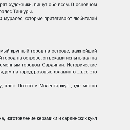
орят художники, пишут обо всем. В основном
ралес Тиннуры.
100 муралес, которые притягивают любителей
амый крупный город на острове, важнейший
й город на острове, он веками испытывал на
ременным городом Сардинии. Исторические
идом на город, розовые фламинго ….все это
у, пляж Поэтто и Молентаржус , где можно
а, изготовление керамики и сардинских кукл