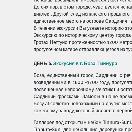
До сих пор, в этом городе, чувствуется ис
диалект. Другой след испанского прошлого 
единственное место на острове Сардиния ,г
В течении экскурсии Вы узнаете историю эт
Экскурсию по историческому центру города
Гротах Неттуно протяженностью 1200 метров
прогулочном катере отправляющегося из ту
ДЕНЬ 5.
Экскусия в г. Боза, Тиннура
Боза, единственный город Сардинии с ре
возведенными в 1600 -1700 году, прогулят
посвященная непорочному зачатию) и остат
Сардинии фресками. Замок и в наше врем
Бозу абсолютно непохожими на другие мес
кожевному заводу, который является перв
Галлерея под открытым небом Tinnura-Suni.
Tinnura-Suni две небольшие деревушки пр