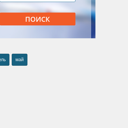
ПОИСК
ель
май