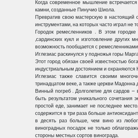
Когда современное мышление встречается 
камни, созданные Пинучио Шиола.
Превратив свою мастерскую в настоящий 
инструментами, на которых часто играл не то
Городок ремесленников .
В этом городке
,сардинских кукл и изготовление других м
возможность пообщается с ремесленниками
Иглезиас раскинулся у подножья горы Марг
Этот город обязан своей известностью бо
индустриальным достоянием и охраняются
Иглезиас также славится своими многоч
тринадцатом веке, а также церкви Мадонна
Винный погреб .
Долголетие для сардов – в
быть результатом уникального сочетания э
простой еде, занимает не последнее место
содержится в три раза больше антиоксидант
в десять раз больше, чем вино из любог
виноградных посадок не только облагоражи
стороны местных сортов винограда.