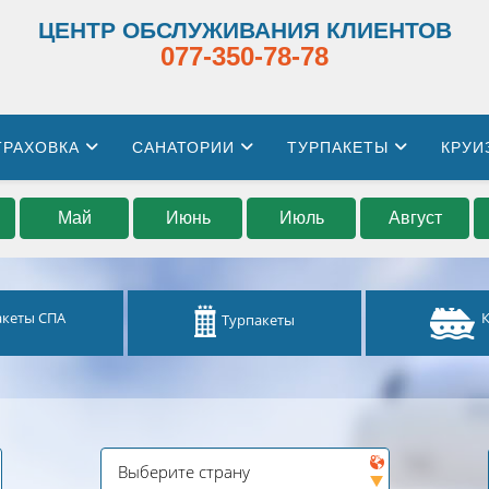
ЦЕНТР ОБСЛУЖИВАНИЯ КЛИЕНТОВ
077-350-78-78
ТРАХОВКА
САНАТОРИИ
ТУРПАКЕТЫ
КРУИ
Май
Июнь
Июль
Август
акеты СПА
Турпакеты