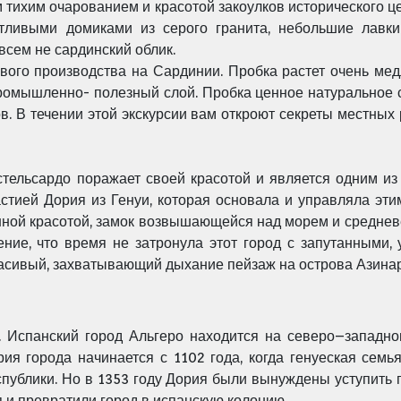
 тихим очарованием и красотой закоулков исторического 
тливыми домиками из серого гранита, небольшие лавк
всем не сардинский облик.
ого производства на Сардинии. Пробка растет очень мед
ромышленно- полезный слой. Пробка ценное натуральное с
. В течении этой экскурсии вам откроют секреты местных
тельсардо поражает своей красотой и является одним из
настией Дория из Генуи, которая основала и управляла эт
нной красотой, замок возвышающейся над морем и среднев
ление, что время не затронула этот город с запутанными
расивый, захватывающий дыхание пейзаж на острова Азинар
. Испанский город Альгеро находится на северо–западно
ия города начинается с 1102 года, когда генуеская сем
публики. Но в 1353 году Дория были вынуждены уступить 
и превратили город в испанскую колонию.