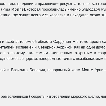
 костюмы, традиции и праздники– рисуют, а точнее, как гов
(Pina Monne), которая прославилась именно благодаря му
стано, где живут всего 272 человека и находятся около 
 и всей автономной области Сардиния – в тоже время с
Италией, Испанией и Северной Африкой. Как ни один друго
менно поэтому стал самым оживленным, открытым и сов
редневековые церкви, панорамные точки с незабываемым в
арий и Базилика Бонария, панорамный холм Монте Урпин
емесленников ( секреты изготовления морского шелка, лен