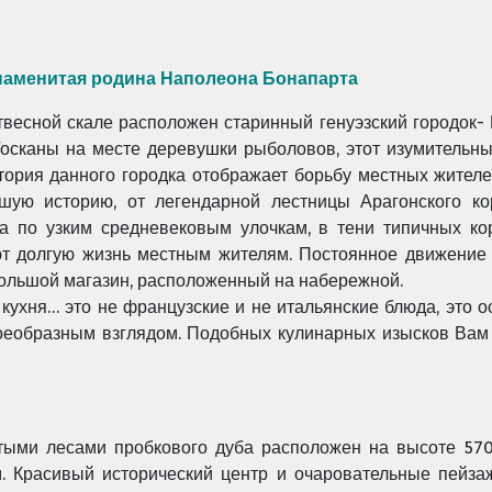
знаменитая родина Наполеона Бонапарта
твесной скале расположен старинный генуэзский городок-
Тосканы на месте деревушки рыболовов, этот изумительны
стория данного городка отображает борьбу местных жител
шую историю, от легендарной лестницы Арагонского ко
а по узким средневековым улочкам, в тени типичных ко
т долгую жизнь местным жителям. Постоянное движение -
ебольшой магазин, расположенный на набережной.
кухня… это не французские и не итальянские блюда, это о
воеобразным взглядом. Подобных кулинарных изысков Вам 
тыми лесами пробкового дуба расположен на высоте 570
м. Красивый исторический центр и очаровательные пейза