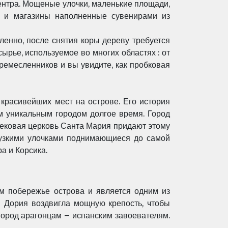
центра. Мощеные улочки, маленькие площади,
и и магазины наполненные сувенирами из
ленно, после снятия коры дереву требуется
ырье, используемое во многих областях : от
 ремесленников и вы увидите, как пробковая
 красивейших мест на острове. Его история
им уникальным городом долгое время. Город
ековая церковь Санта Мария придают этому
, узкими улочками поднимающиеся до самой
а и Корсика.
м побережье острова и является одним из
ья Дория воздвигла мощную крепость, чтобы
город арагонцам – испанским завоевателям.