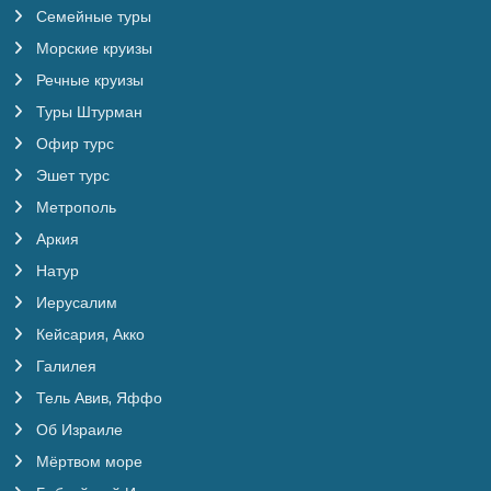
Семейные туры
Морские круизы
Речные круизы
Туры Штурман
Офир турс
Эшет турс
Метрополь
Аркия
Натур
Иерусалим
Кейсария, Акко
Галилея
Тель Авив, Яффо
Об Израиле
Мёртвом море